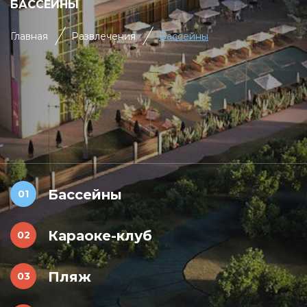
БАССЕЙНЫ
Главная
Развлечения
Бассейны
Бассейны
Караоке-клуб
Пляж