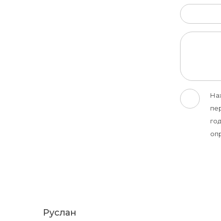
На
пе
год
оп
Руслан